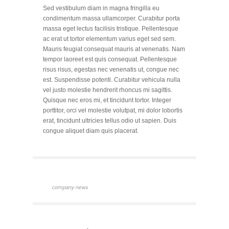
Sed vestibulum diam in magna fringilla eu
condimentum massa ullamcorper. Curabitur porta
massa eget lectus facilisis tristique. Pellentesque
ac erat ut tortor elementum varius eget sed sem.
Mauris feugiat consequat mauris at venenatis. Nam
tempor laoreet est quis consequat. Pellentesque
risus risus, egestas nec venenatis ut, congue nec
est. Suspendisse potenti. Curabitur vehicula nulla
vel justo molestie hendrerit rhoncus mi sagittis.
Quisque nec eros mi, et tincidunt tortor. Integer
porttitor, orci vel molestie volutpat, mi dolor lobortis
erat, tincidunt ultricies tellus odio ut sapien. Duis
congue aliquet diam quis placerat.
company news