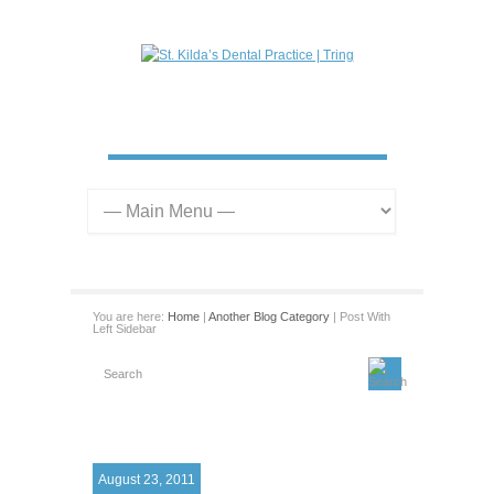
CALL US ON: 01442 826565
You are here:
Home
|
Another Blog Category
| Post With
Left Sidebar
August 23, 2011